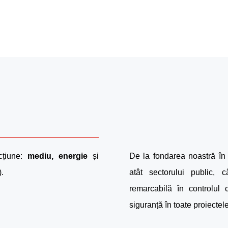
cțiune:
mediu, energie
și
De la fondarea noastră în 
).
atât sectorului public, c
remarcabilă în controlul c
siguranță în toate proiectel