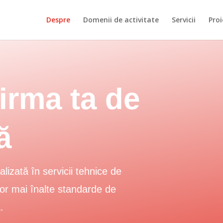
Despre
Domenii de activitate
Servicii
Proi
firma ta de
ă
zată în servicii tehnice de
elor mai înalte standarde de
.