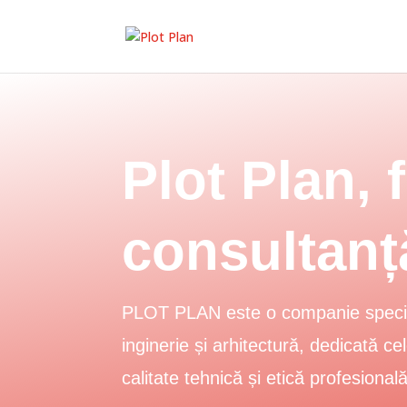
Plot Plan, 
consultanț
PLOT PLAN este o companie speciali
inginerie și arhitectură, dedicată c
calitate tehnică și etică profesională