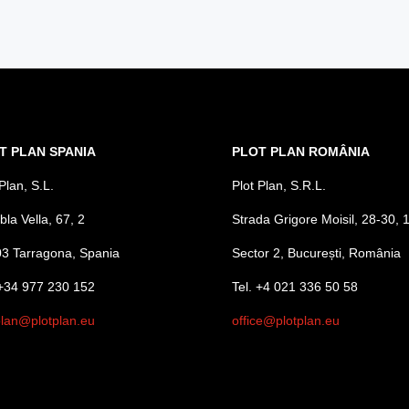
T PLAN SPANIA
PLOT PLAN ROMÂNIA
Plan, S.L.
Plot Plan, S.R.L.
la Vella, 67, 2
Strada Grigore Moisil, 28-30, 
3 Tarragona, Spania
Sector 2, București, România
 +34 977 230 152
Tel. +4 021 336 50 58
plan@plotplan.eu
office@plotplan.eu